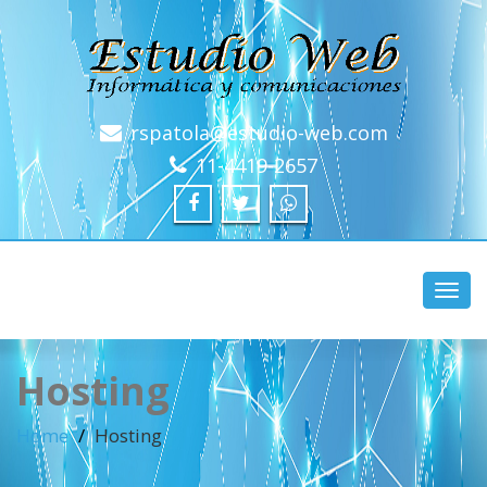
rspatola@estudio-web.com
11-4419-2657
Toggl
navig
Hosting
Home
Hosting